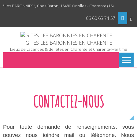
Skip
"Les BARONNIES", Chez Baron, 16480 Oriolles - Charente (16)
to
content
06 60 65 74 57
GITES LES BARONNIES EN CHARENTE
Lieux de vacances & de fêtes en Charente et Charente-Maritime
CONTACTEZ-NOUS
Pour toute demande de renseignements, vous
pouvez nous joindre mail ou téléphone. Nous