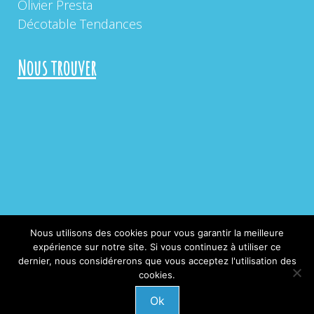
Olivier Presta
Décotable Tendances
Nous trouver
Nous utilisons des cookies pour vous garantir la meilleure
expérience sur notre site. Si vous continuez à utiliser ce
Copyright "Les Baronnies" 2019 © Tous droits
dernier, nous considérerons que vous acceptez l'utilisation des
cookies.
réservés
Ok